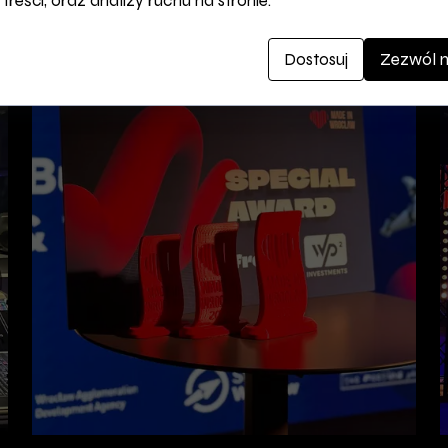
 treści, oraz analizy ruchu na stronie.
Dostosuj
Zezwól n