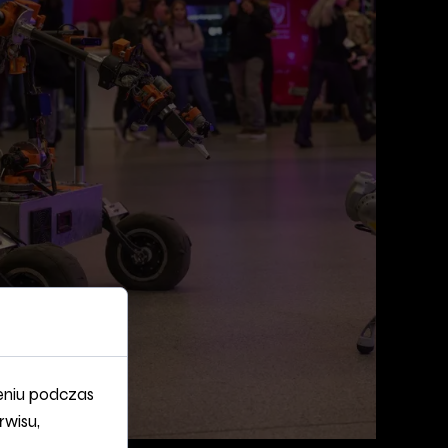
eniu podczas
rwisu,