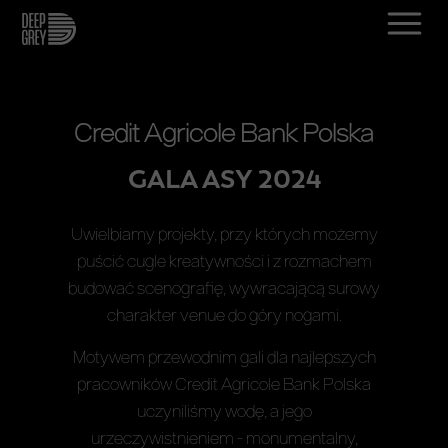
Credit Agricole Bank Polska
GALA ASY 2024
Uwielbiamy projekty, przy których możemy
puścić cugle kreatywności i z rozmachem
budować scenografię, wywracającą surowy
charakter venue do góry nogami.
Motywem przewodnim gali dla najlepszych
pracowników Credit Agricole Bank Polska
uczyniliśmy wodę, a jego
urzeczywistnieniem - monumentalny,