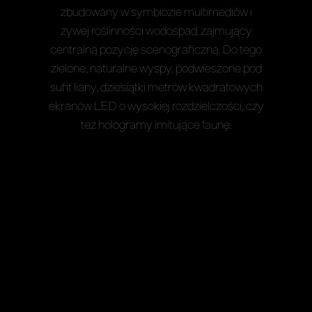
zbudowany w symbiozie multimediów i
żywej roślinności wodospad, zajmujący
centralną pozycję scenograficzną. Do tego
zielone, naturalne wyspy, podwieszone pod
sufit liany, dziesiątki metrów kwadratowych
ekranów LED o wysokiej rozdzielczości, czy
też hologramy imitujące faunę.